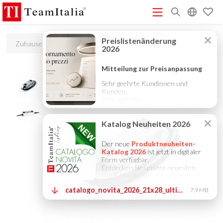
R
Zuhause
Zubehör
On/off 24vdc / 100w / ip6x
Preisliste – Juli 2026
Katalog Neuheiten 2026
DECORATIVE
(513K)
(8M)
CATALOGUE 2025
TECHNICAL CATALOGUE 2025
(12M)
(10M)
COMPANY PROFILE ITA
COMPANY PROFILE GB
COMPANY
(3M)
(3M)
PROFILE DE
StarTeam 1 (Einführung)
StarTeam 2
(3M)
(16M)
(Produkt)
★Touch-Dim and Synchronization Instructions
(15M)
(110K)