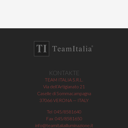
KONTAKTE
TEAM ITALIA S.R.L.
Via dell’Artigianato 21
Caselle di Sommacampagna
37066 VERONA — ITALY
Tel 045/8581640
Fax 045/8581650
info@teamitaliailluminazione.it