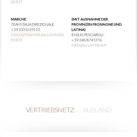
ONE.IT
MARCHE
(MIT AUSNAHME DER
TEAM ITALIA DIREZIONALE
PROVINZEN FROSINONE UND
+ 39 3351039112
LATINA)
COM3@TEAMITALIAILLUMINAZI
EMILIO PESCIAROLI
ONE.IT
+ 39 348/8745376
INFO@ILLUMITALIA.IT
VERTRIEBSNETZ
AUSLAND