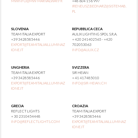
MWINFO@MW-MARVALWAY.FR
+48 604 156 997
IRENEUSZ.BEDNARZ@SISTEMAB.
PL
SLOVENIA
REPUBBLICA CECA
TEAM ITALIA EXPORT
AULIX LIGHTING SPOL S.R.A.
+39 3428585446
+ 420 241402565 - +420
EXPORT@TEAMITALIAILLUMINAZ
702053063
IONE.IT
INFO@AULIX.CZ
UNGHERIA
SVIZZERA
TEAM ITALIA EXPORT
SIR HEIAN
+39 3428585446
+ 41 417485010
EXPORT@TEAMITALIAILLUMINAZ
INFO@SIR-HEIAN.CH
IONE.IT
GRECIA
CROAZIA
REFLECT LIGHTS
TEAM ITALIA EXPORT
+ 30 2310454448
+39 3428585446
INFO@REFLECTLIGHTS.COM
EXPORT@TEAMITALIAILLUMINAZ
IONE.IT