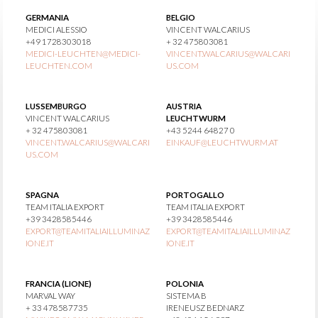
GERMANIA
BELGIO
MEDICI ALESSIO
VINCENT WALCARIUS
+49 1728303018
+ 32 475803081
MEDICI-LEUCHTEN@MEDICI-
VINCENT.WALCARIUS@WALCARI
LEUCHTEN.COM
US.COM
LUSSEMBURGO
AUSTRIA
VINCENT WALCARIUS
LEUCHTWURM
+ 32 475803081
+43 5244 64827 0
VINCENT.WALCARIUS@WALCARI
EINKAUF@LEUCHTWURM.AT
US.COM
SPAGNA
PORTOGALLO
TEAM ITALIA EXPORT
TEAM ITALIA EXPORT
+39 3428585446
+39 3428585446
EXPORT@TEAMITALIAILLUMINAZ
EXPORT@TEAMITALIAILLUMINAZ
IONE.IT
IONE.IT
FRANCIA (LIONE)
POLONIA
MARVAL WAY
SISTEMA B
+ 33 478587735
IRENEUSZ BEDNARZ