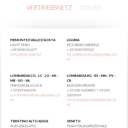
VERTRIEBSNETZ
ITALIEN
PIEMONTE E VALLE D’AOSTA
LIGURIA
LIGHT TEAM
PICCARDO GABRIELE
+39 3492141677
+ 39 3392595525
INFO@AGENZIALT.IT
PICCARDO.AGENZIA@GMAIL.CO
M
LOMBARDIA CO - LC - LO - MI -
LOMBARDIA BG - BS - MN - PV -
MB - SO - VA
CR
MANGIAGALLI LUCA
AGENZIA GROOVE
+ 39 335 440570
+ 39 338 2620880 / + 39 391
LUCA.MANGIAGALLI@GMAIL.CO
1003959
M
UFFICIO@AGENZIAGROOVE.CO
M
TRENTINO ALTO ADIGE
VENETO
AGENZIA ELATEC
TEAM ITALIA DIREZIONALE