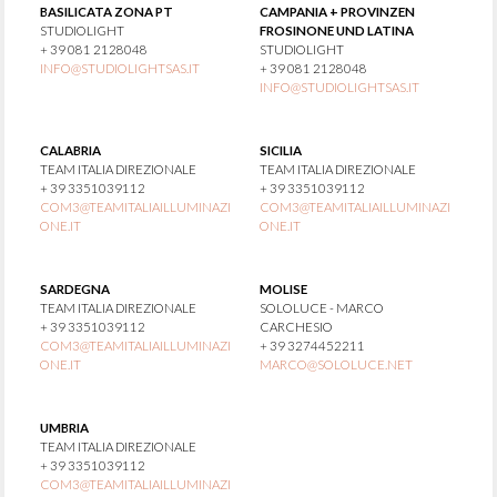
BASILICATA ZONA PT
CAMPANIA + PROVINZEN
STUDIOLIGHT
FROSINONE UND LATINA
+ 39 081 2128048
STUDIOLIGHT
INFO@STUDIOLIGHTSAS.IT
+ 39 081 2128048
INFO@STUDIOLIGHTSAS.IT
CALABRIA
SICILIA
TEAM ITALIA DIREZIONALE
TEAM ITALIA DIREZIONALE
+ 39 3351039112
+ 39 3351039112
COM3@TEAMITALIAILLUMINAZI
COM3@TEAMITALIAILLUMINAZI
ONE.IT
ONE.IT
SARDEGNA
MOLISE
TEAM ITALIA DIREZIONALE
SOLOLUCE - MARCO
+ 39 3351039112
CARCHESIO
COM3@TEAMITALIAILLUMINAZI
+ 39 3274452211
ONE.IT
MARCO@SOLOLUCE.NET
UMBRIA
TEAM ITALIA DIREZIONALE
+ 39 3351039112
COM3@TEAMITALIAILLUMINAZI