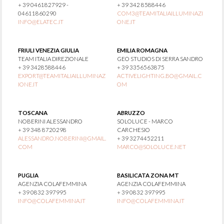
+ 39 0461827929 -
+ 39 342 8588446
04611860290
COM3@TEAMITALIAILLUMINAZI
INFO@ELATEC.IT
ONE.IT
FRIULI VENEZIA GIULIA
EMILIA ROMAGNA
TEAM ITALIA DIREZIONALE
GEO STUDIOS DI SERRA SANDRO
+ 39 3428588446
+ 39 3356563875
EXPORT@TEAMITALIAILLUMINAZ
ACTIVELIGHTING.BO@GMAIL.C
IONE.IT
OM
TOSCANA
ABRUZZO
NOBERINI ALESSANDRO
SOLOLUCE - MARCO
+ 39 348 8720298
CARCHESIO
ALESSANDRO.NOBERINI@GMAIL.
+ 39 3274452211
COM
MARCO@SOLOLUCE.NET
PUGLIA
BASILICATA ZONA MT
AGENZIA COLAFEMMINA
AGENZIA COLAFEMMINA
+ 39 0832 397995
+ 39 0832 397995
INFO@COLAFEMMINA.IT
INFO@COLAFEMMINA.IT