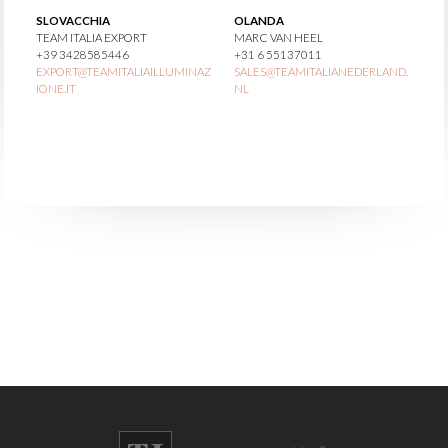
SLOVACCHIA
OLANDA
TEAM ITALIA EXPORT
MARC VAN HEEL
+39 3428585446
+31 6 55137011
EXPORT@TEAMITALIAILLUMINAZ
SALES@TEAMITALIANEDERLAND.
IONE.IT
NL