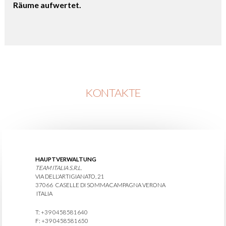
Räume aufwertet.
KONTAKTE
HAUPTVERWALTUNG
TEAM ITALIA S.R.L.
VIA DELL'ARTIGIANATO, 21
37066 CASELLE DI SOMMACAMPAGNA VERONA
ITALIA
T: +39 0458581640
F: +39 0458581650