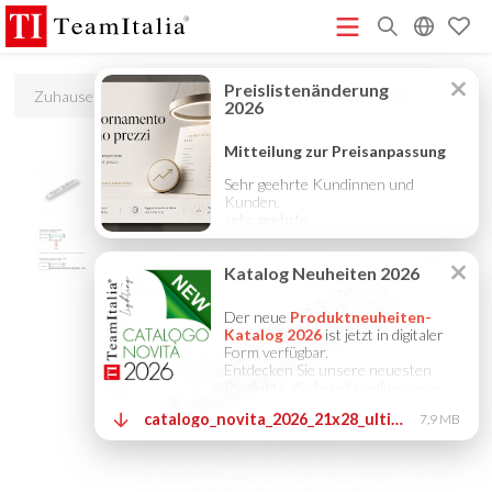
R
Zuhause
Zubehör
Dali (push) 24vdc / 80w / ip20
Preisliste – Juli 2026
Katalog Neuheiten 2026
DECORATIVE
(513K)
(8M)
CATALOGUE 2025
TECHNICAL CATALOGUE 2025
(12M)
(10M)
COMPANY PROFILE ITA
COMPANY PROFILE GB
COMPANY
(3M)
(3M)
PROFILE DE
StarTeam 1 (Einführung)
StarTeam 2
(3M)
(16M)
(Produkt)
★Touch-Dim and Synchronization Instructions
(15M)
(110K)