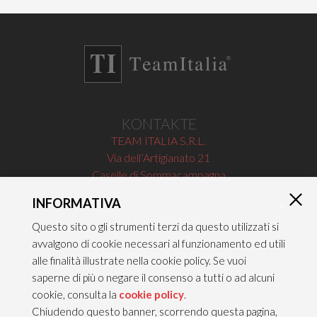
KONTAKTE
TEAM ITALIA S.R.L.
Via dell’Artigianato 21
Caselle di Sommacampagna
37066 VERONA — ITALY
INFORMATIVA
×
Tel 045/8581640
Questo sito o gli strumenti terzi da questo utilizzati si
Fax 045/8581650
avvalgono di cookie necessari al funzionamento ed utili
info@teamitaliailluminazione.it
alle finalità illustrate nella cookie policy. Se vuoi
PEC teamitaliasrl@gigapec.it
saperne di più o negare il consenso a tutti o ad alcuni
cookie, consulta la
cookie policy
.
Chiudendo questo banner, scorrendo questa pagina,