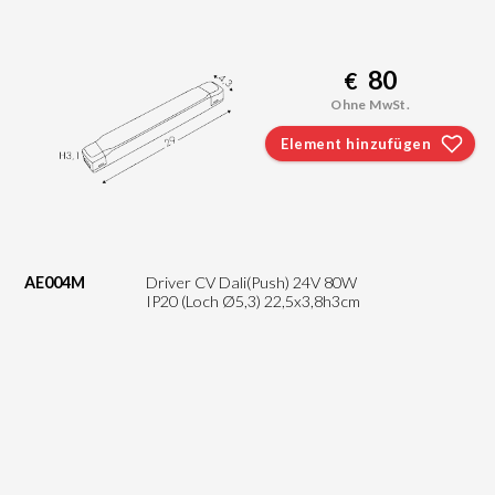
80
€
Ohne MwSt.
Element hinzufügen
AE004M
Driver CV Dali(Push) 24V 80W
IP20 (Loch Ø5,3) 22,5x3,8h3cm