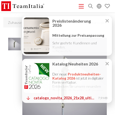
R
Zuhause
Zubehör
Schwenkbare millimetergenaue regler
Preisliste – Juli 2026
Katalog Neuheiten 2026
DECORATIVE
(513K)
(8M)
CATALOGUE 2025
TECHNICAL CATALOGUE 2025
(12M)
(10M)
COMPANY PROFILE ITA
COMPANY PROFILE GB
COMPANY
(3M)
(3M)
PROFILE DE
StarTeam 1 (Einführung)
StarTeam 2
(3M)
(16M)
(Produkt)
★Touch-Dim and Synchronization Instructions
(15M)
(110K)