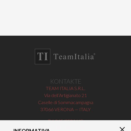
KONTAKTE
TEAM ITALIA S.R.L.
Via dell’Artigianato 21
Caselle di Sommacampagna
37066 VERONA — ITALY
Tel 045/8581640
Fax 045/8581650