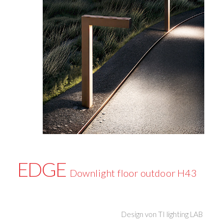
EDGE
Downlight floor outdoor H43
Design von
TI lighting LAB