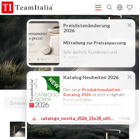
R
Preisliste – Juli 2026
Katalog Neuheiten 2026
DECORATIVE
(513K)
(8M)
CATALOGUE 2025
TECHNICAL CATALOGUE 2025
(12M)
(10M)
COMPANY PROFILE ITA
COMPANY PROFILE GB
COMPANY
(3M)
(3M)
PROFILE DE
StarTeam 1 (Einführung)
StarTeam 2
(3M)
(16M)
(Produkt)
★Touch-Dim and Synchronization Instructions
(15M)
(110K)
Zuhause
Produkte
Edge