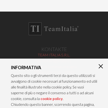
KONTAKTE
TEAM ITALIA S.R.L.
Via dell’Artigianato 21
Caselle di Sommacampagna
INFORMATIVA
×
37066 VERONA — ITALY
Questo sito o gli strumenti terzi da questo utilizzati si
avvalgono di cookie necessari al funzionamento ed utili
Tel 045/8581640
alle finalità illustrate nella cookie policy. Se vuoi
Fax 045/8581650
saperne di più o negare il consenso a tutti o ad alcuni
info@teamitaliailluminazione.it
cookie, consulta la
cookie policy
.
PEC teamitaliasrl@gigapec.it
Chiudendo questo banner, scorrendo questa pagina,