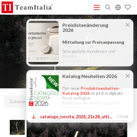
R
Preisliste – Juli 2026
Katalog Neuheiten 2026
DECORATIVE
(513K)
(8M)
CATALOGUE 2025
TECHNICAL CATALOGUE 2025
(12M)
(10M)
COMPANY PROFILE ITA
COMPANY PROFILE GB
COMPANY
(3M)
(3M)
PROFILE DE
StarTeam 1 (Einführung)
StarTeam 2
(3M)
(16M)
(Produkt)
★Touch-Dim and Synchronization Instructions
(15M)
(110K)
Zuhause
Produkte
Curve