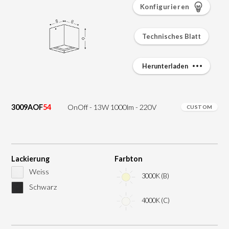
Konfigurieren
Technisches Blatt
Herunterladen
3009AOF
54
OnOff - 13W 1000lm - 220V
CUSTOM
Lackierung
Farbton
Weiss
3000K (B)
Schwarz
4000K (C)