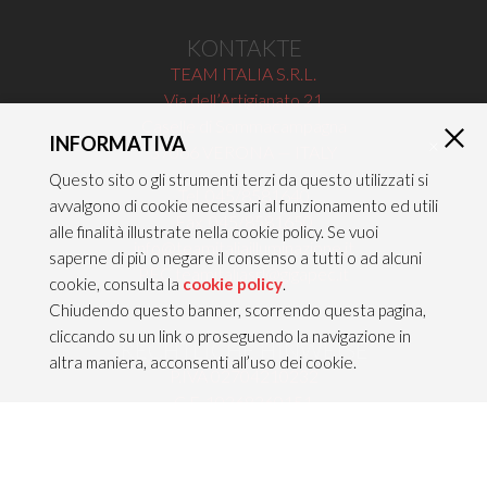
KONTAKTE
TEAM ITALIA S.R.L.
Via dell’Artigianato 21
Caselle di Sommacampagna
INFORMATIVA
×
37066 VERONA — ITALY
Questo sito o gli strumenti terzi da questo utilizzati si
Tel 045/8581640
avvalgono di cookie necessari al funzionamento ed utili
Fax 045/8581650
alle finalità illustrate nella cookie policy. Se vuoi
info@teamitaliailluminazione.it
saperne di più o negare il consenso a tutti o ad alcuni
PEC teamitaliasrl@gigapec.it
cookie, consulta la
cookie policy
.
Chiudendo questo banner, scorrendo questa pagina,
cliccando su un link o proseguendo la navigazione in
RECHTLICHE HINWEISE
altra maniera, acconsenti all’uso dei cookie.
P.IVA 02704210232
C.F. 10368360151
Rechtliche Hinweise &
Datenschutzbestimmungen