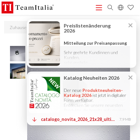
R
Zuhause
Produkte
Oki
Preisliste – Juli 2026
Katalog Neuheiten 2026
DECORATIVE
(513K)
(8M)
CATALOGUE 2025
TECHNICAL CATALOGUE 2025
(12M)
(10M)
COMPANY PROFILE ITA
COMPANY PROFILE GB
COMPANY
(3M)
(3M)
PROFILE DE
StarTeam 1 (Einführung)
StarTeam 2
(3M)
(16M)
(Produkt)
★Touch-Dim and Synchronization Instructions
(15M)
(110K)