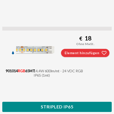
18
€
Ohne MwSt.
Element hinzufügen
901014
RGB
65MT
14,4W 600lm/mt - 24 VDC RGB
IP65 (1mt)
STRIPLED IP65