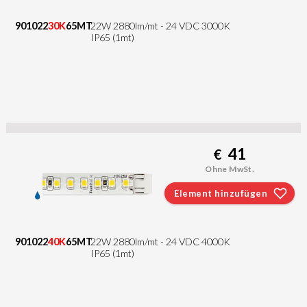
901022
30K
65MT
22W 2880lm/mt - 24 VDC 3000K
IP65 (1mt)
41
€
Ohne MwSt.
Element hinzufügen
901022
40K
65MT
22W 2880lm/mt - 24 VDC 4000K
IP65 (1mt)