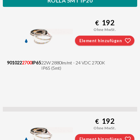
ROLLA 5MT IP20
192
€
Ohne MwSt.
Element hinzufügen
901022
2700
IP65
22W 2880lm/mt - 24 VDC 2700K
IP65 (5mt)
192
€
Ohne MwSt.
Element hinzufügen