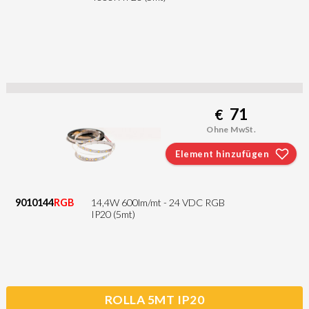
71
€
Ohne MwSt.
Element hinzufügen
9010144
RGB
14,4W 600lm/mt - 24 VDC RGB
IP20 (5mt)
ROLLA 5MT IP20