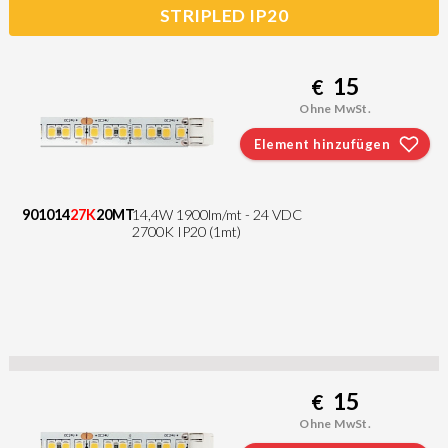
STRIPLED IP20
15
€
Ohne MwSt.
Element hinzufügen
901014
27K
20MT
14,4W 1900lm/mt - 24 VDC
2700K IP20 (1mt)
15
€
Ohne MwSt.