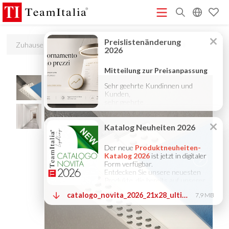
R
Zuhause
Produkte
Recessed flush with the wall
Preisliste – Juli 2026
Katalog Neuheiten 2026
DECORATIVE
(513K)
(8M)
CATALOGUE 2025
TECHNICAL CATALOGUE 2025
(12M)
(10M)
COMPANY PROFILE ITA
COMPANY PROFILE GB
COMPANY
(3M)
(3M)
PROFILE DE
StarTeam 1 (Einführung)
StarTeam 2
(3M)
(16M)
(Produkt)
★Touch-Dim and Synchronization Instructions
(15M)
(110K)