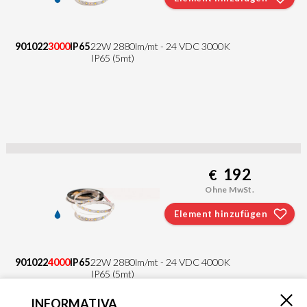
901022
3000
IP65
22W 2880lm/mt - 24 VDC 3000K
IP65 (5mt)
192
€
Ohne MwSt.
Element hinzufügen
901022
4000
IP65
22W 2880lm/mt - 24 VDC 4000K
IP65 (5mt)
INFORMATIVA
×