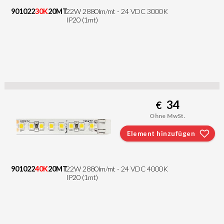
901022
30K
20MT
22W 2880lm/mt - 24 VDC 3000K
IP20 (1mt)
34
€
Ohne MwSt.
Element hinzufügen
901022
40K
20MT
22W 2880lm/mt - 24 VDC 4000K
IP20 (1mt)