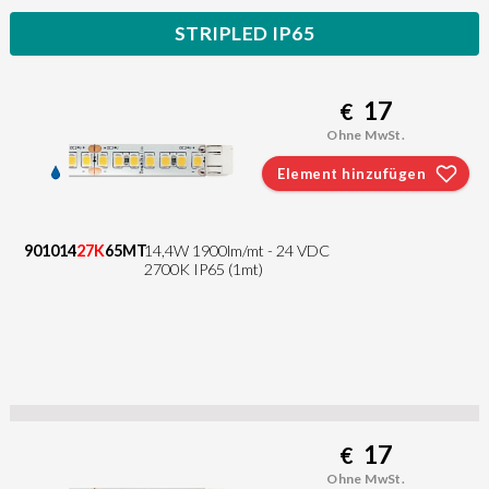
STRIPLED IP65
17
€
Ohne MwSt.
Element hinzufügen
901014
27K
65MT
14,4W 1900lm/mt - 24 VDC
2700K IP65 (1mt)
17
€
Ohne MwSt.