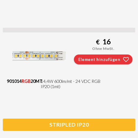
16
€
Ohne MwSt.
Element hinzufügen
901014
RGB
20MT
14,4W 600lm/mt - 24 VDC RGB
IP20 (1mt)
STRIPLED IP20