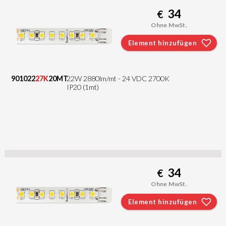
34
€
Ohne MwSt.
Element hinzufügen
901022
27K
20MT
22W 2880lm/mt - 24 VDC 2700K
IP20 (1mt)
34
€
Ohne MwSt.
Element hinzufügen