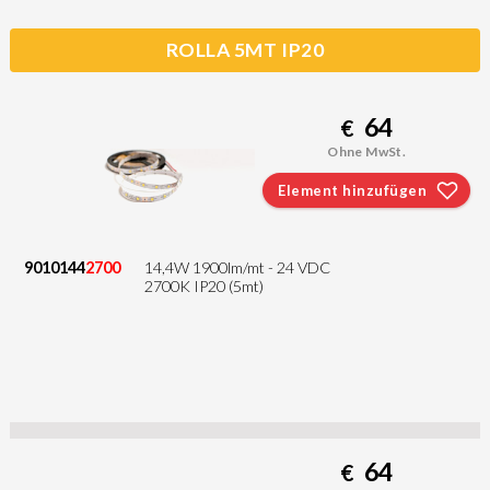
ROLLA 5MT IP20
64
€
Ohne MwSt.
Element hinzufügen
9010144
2700
14,4W 1900lm/mt - 24 VDC
2700K IP20 (5mt)
64
€