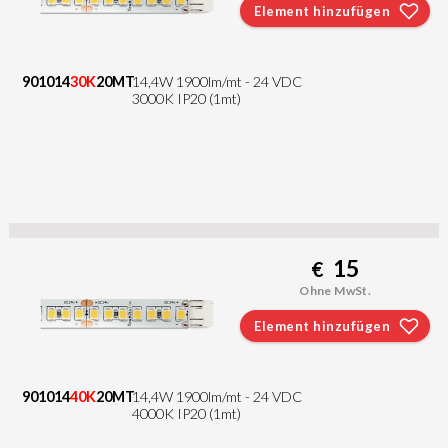
Element hinzufügen
901014
30K
20MT
14,4W 1900lm/mt - 24 VDC
3000K IP20 (1mt)
15
€
Ohne MwSt.
Element hinzufügen
901014
40K
20MT
14,4W 1900lm/mt - 24 VDC
4000K IP20 (1mt)