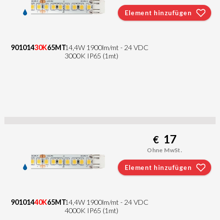
Element hinzufügen
901014
30K
65MT
14,4W 1900lm/mt - 24 VDC
3000K IP65 (1mt)
17
€
Ohne MwSt.
Element hinzufügen
901014
40K
65MT
14,4W 1900lm/mt - 24 VDC
4000K IP65 (1mt)