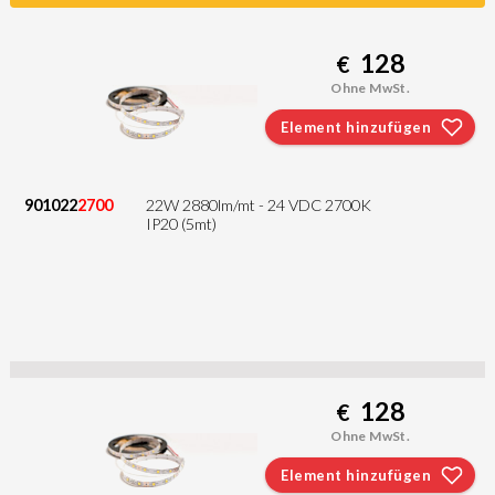
128
€
Ohne MwSt.
Element hinzufügen
901022
2700
22W 2880lm/mt - 24 VDC 2700K
IP20 (5mt)
128
€
Ohne MwSt.
Element hinzufügen