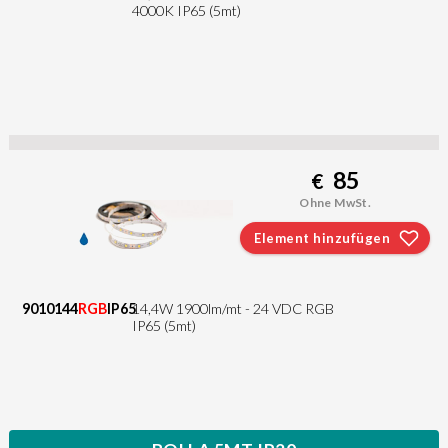
4000K IP65 (5mt)
85
€
Ohne MwSt.
Element hinzufügen
9010144
RGB
IP65
14,4W 1900lm/mt - 24 VDC RGB
IP65 (5mt)