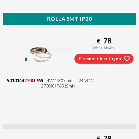
ROLLA 5MT IP20
78
€
Ohne MwSt.
Element hinzufügen
9010144
2700
IP65
14,4W 1900lm/mt - 24 VDC
2700K IP65 (5mt)
78
€