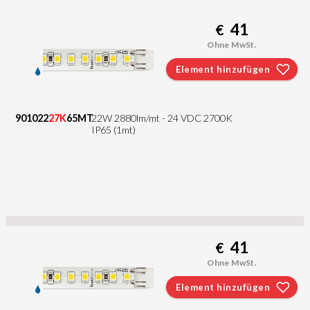
41
€
Ohne MwSt.
Element hinzufügen
901022
27K
65MT
22W 2880lm/mt - 24 VDC 2700K
IP65 (1mt)
41
€
Ohne MwSt.
Element hinzufügen