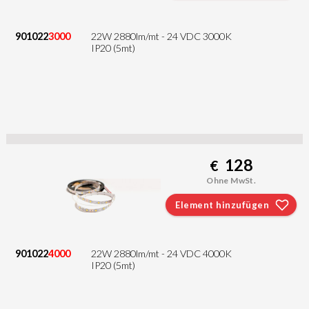
901022
3000
22W 2880lm/mt - 24 VDC 3000K
IP20 (5mt)
128
€
Ohne MwSt.
Element hinzufügen
901022
4000
22W 2880lm/mt - 24 VDC 4000K
IP20 (5mt)