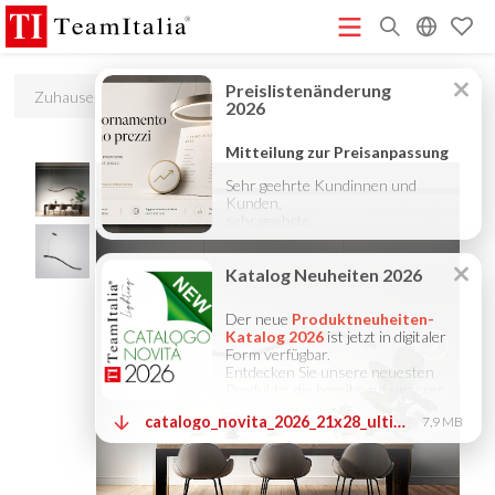
R
Zuhause
Produkte
B48
Preisliste – Juli 2026
Katalog Neuheiten 2026
DECORATIVE
(513K)
(8M)
CATALOGUE 2025
TECHNICAL CATALOGUE 2025
(12M)
(10M)
COMPANY PROFILE ITA
COMPANY PROFILE GB
COMPANY
(3M)
(3M)
PROFILE DE
StarTeam 1 (Einführung)
StarTeam 2
(3M)
(16M)
(Produkt)
★Touch-Dim and Synchronization Instructions
(15M)
(110K)