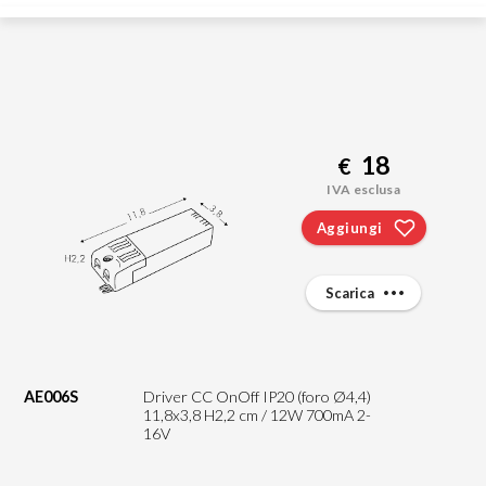
18
€
IVA esclusa
Aggiungi
Scarica
AE006S
Driver CC OnOff IP20 (foro Ø4,4)
11,8x3,8 H2,2 cm / 12W 700mA 2-
16V