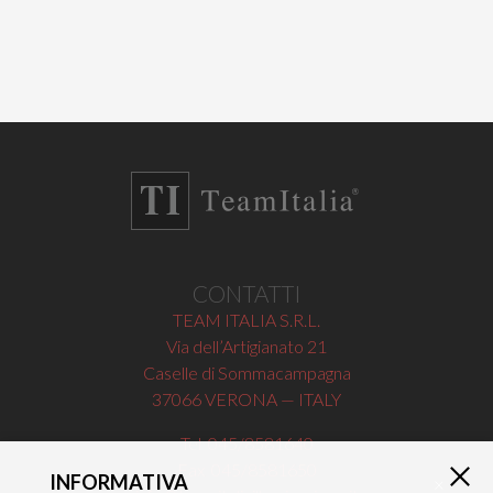
CONTATTI
TEAM ITALIA S.R.L.
Via dell’Artigianato 21
Caselle di Sommacampagna
37066 VERONA — ITALY
Tel 045/8581640
Fax 045/8581650
INFORMATIVA
×