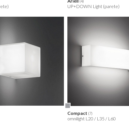
Ariell
(4)
rete)
UP+DOWN Light (parete)
Compact
(7)
omnilight L20 / L35 / L60