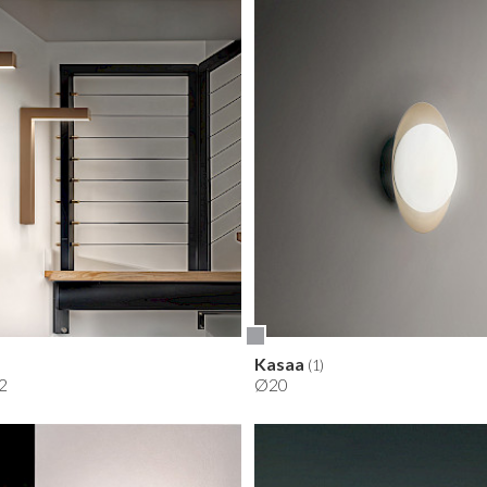
Kasaa
(1)
2
Ø20