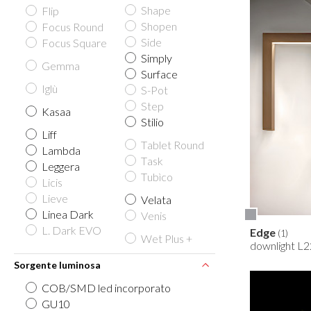
Shape
Flip
Shopen
Focus Round
Side
Focus Square
Simply
Gemma
Surface
Iglù
S-Pot
Step
Kasaa
Stilio
Liff
Tablet Round
Lambda
Task
Leggera
Tubìco
Licis
Lieve
Velata
Linea Dark
Venis
L. Dark EVO
Edge
(1)
Wet Plus +
downlight L2
Sorgente luminosa
COB/SMD led incorporato
GU10