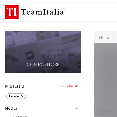
R
Listino Prezzi - 2026
Catalogo Novità 2026
DECORATIVE C
(513K)
(8M)
DE
StarTeam 1 (introduzione)
StarTeam 2 (prodotto)
★I
(3M)
(16M)
(15M)
Home
Filtri attivi
Cancella filtri
Parete
Novità
Novità