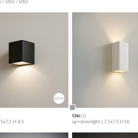
5 / Ø65 / Ø82
Oki
(1)
,5x7,5 H 8,5
up+downlight L7,5x7,5 H18