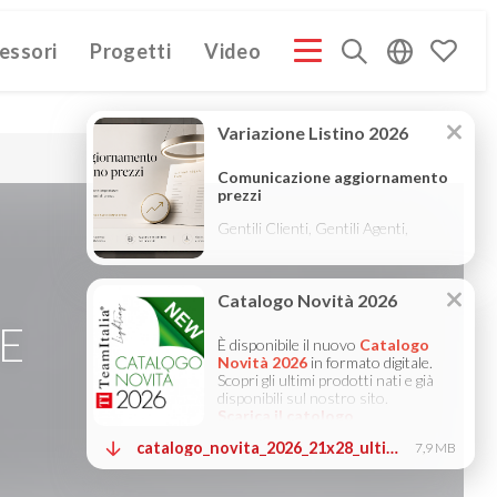
essori
Progetti
Video
PROFILE ITA
COMPANY PROFILE GB
COMPANY PROFILE
(3M)
(3M)
E