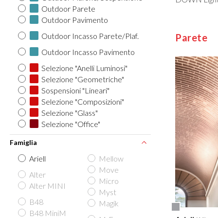
Outdoor Parete
Outdoor Pavimento
Outdoor Incasso Parete/Plaf.
Parete
Outdoor Incasso Pavimento
Selezione "Anelli Luminosi"
Selezione "Geometriche"
Sospensioni "Lineari"
Selezione "Composizioni"
Selezione "Glass"
Selezione "Office"
Famiglia
Ariell
Mellow
Move
Alter
Micro
Alter MINI
Myst
B48
Magik
B48 MiniM