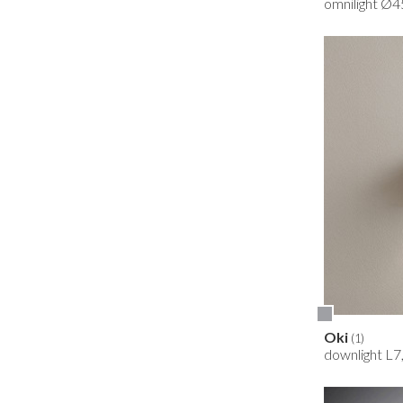
omnilight Ø4
Oki
(1)
downlight L7