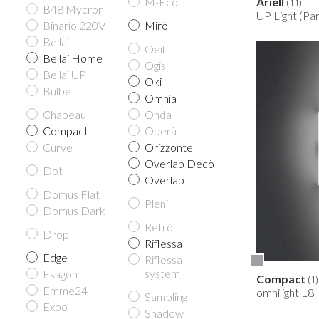
M-Eco
Ariell
(11)
B48 Mycron
UP Light (Pa
Binario 220V
Mirò
Bellai
Oeil
Bellai Home
Ogis
Bellai UP
Oki
Bulbe
Omnia
Chapeau
Onda
Compact
Operà
Curve
Orizzonte
Overlap Decò
Dot
Overlap
Domus Flat
Pleni
Domus Dark
Retrò
Drop
Riflessa
Edge
Riflessa
system
Esagon
Compact
(1)
Emme24
omnilight L8
Sampling
Expo
Shadow