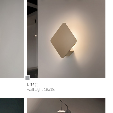
Liff
(1)
wall Light 18x18