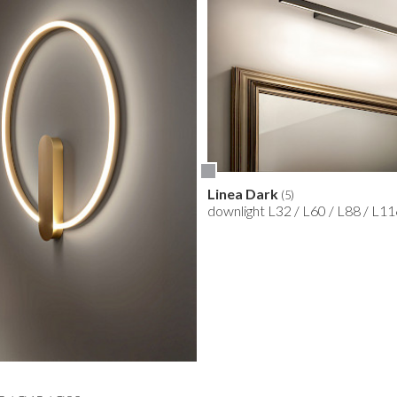
Linea Dark
(5)
downlight L32 / L60 / L88 / L1