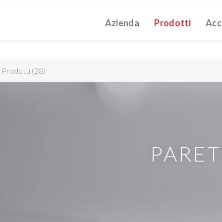
Azienda
Prodotti
Acc
ATALOGUE 2025
TECHNICAL CATALOGUE 2025
COMPANY 
(12M)
(10M)
struzioni Touch-Dim e Sincronizzazione
(110K)
Prodotti
28
PARET