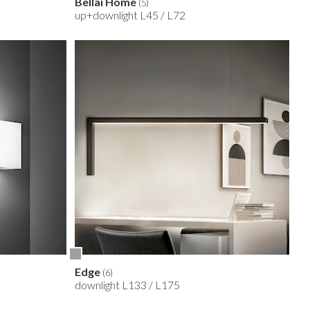
Bellai Home
(5)
up+downlight L45 / L72
Edge
(6)
downlight L133 / L175