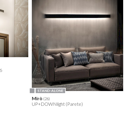
16
STAND-ALONE
Mirò
(26)
UP+DOWNlight (Parete)