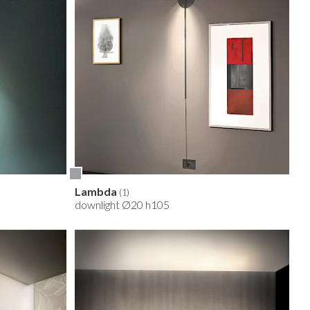
Lambda
(1)
downlight Ø20 h105