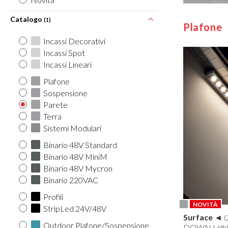
Catalogo
(1)
Plafone
Incassi Decorativi
Incassi Spot
Incassi Lineari
Plafone
Sospensione
Parete
Terra
Sistemi Modulari
Binario 48V Standard
Binario 48V MiniM
Binario 48V Mycron
Binario 220VAC
Profili
NOVITÀ
StripLed 24V/48V
Surface ◄
(
Outdoor Plafone/Sospensione
DOWN Light