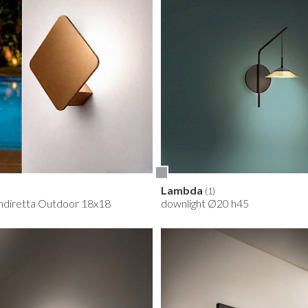
Lambda
(1)
indiretta Outdoor 18x18
downlight Ø20 h45