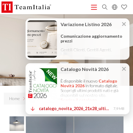
R
Listino Prezzi - 2026
Catalogo Novità 2026
DECORATIVE
(513K)
(8M)
CATALOGUE 2025
TECHNICAL CATALOGUE 2025
(12M)
(10M)
COMPANY PROFILE ITA
COMPANY PROFILE GB
COMPANY
(3M)
(3M)
PROFILE DE
StarTeam 1 (introduzione)
StarTeam 2
(3M)
(16M)
(prodotto)
★Istruzioni Touch-Dim e Sincronizzazione
(15M)
(110K)
Home
Prodotti
Kasaa