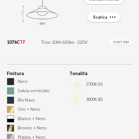
Scarica
1076C
TF
Triac 10W 650lm - 220V
CUSTOM
Finitura
Tonalità
Nero
2700K (A)
Salvia verniciato
3000K (B)
Blu Navy
Oro + Nero
Bianco + Nero
Bronzo + Nero
Platino + Nero