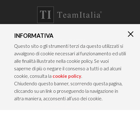
INFORMATIVA
×
CONTATTI
Questo sito o gli strumenti terzi da questo utilizzati si
TEAM ITALIA S.R.L.
avvalgono di cookie necessari al funzionamento ed utili
Via dell’Artigianato 21
alle finalità illustrate nella cookie policy. Se vuoi
Caselle di Sommacampagna
saperne di più o negare il consenso a tutti o ad alcuni
37066 VERONA — ITALY
cookie, consulta la
cookie policy
.
Tel 045/8581640
Chiudendo questo banner, scorrendo questa pagina,
Fax 045/8581650
cliccando su un link o proseguendo la navigazione in
info@teamitaliailluminazione.it
altra maniera, acconsenti all’uso dei cookie.
PEC teamitaliasrl@gigapec.it
NOTE LEGALI
P.IVA 02704210232