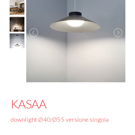
KASAA
downlight Ø40/Ø55 versione singola