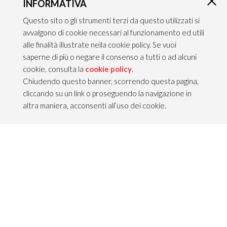
TEAM ITALIA S.R.L.
INFORMATIVA
×
Via dell’Artigianato 21
Questo sito o gli strumenti terzi da questo utilizzati si
Caselle di Sommacampagna
avvalgono di cookie necessari al funzionamento ed utili
37066 VERONA — ITALY
alle finalità illustrate nella cookie policy. Se vuoi
saperne di più o negare il consenso a tutti o ad alcuni
Tel 045/8581640
cookie, consulta la
cookie policy
.
Fax 045/8581650
Chiudendo questo banner, scorrendo questa pagina,
info@teamitaliailluminazione.it
cliccando su un link o proseguendo la navigazione in
PEC teamitaliasrl@gigapec.it
altra maniera, acconsenti all’uso dei cookie.
NOTE LEGALI
P.IVA 02704210232
C.F. 10368360151
Info legali &
Privacy policy