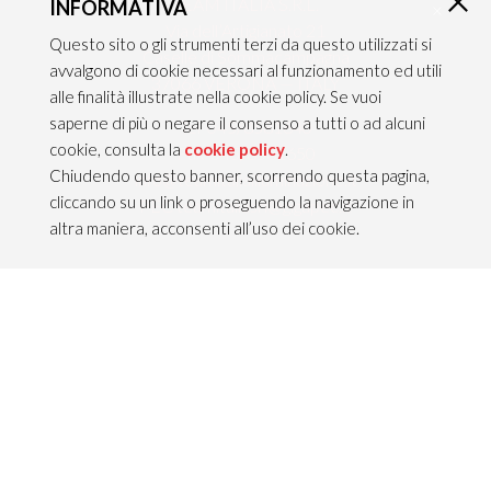
TEAM ITALIA S.R.L.
INFORMATIVA
×
Via dell’Artigianato 21
Questo sito o gli strumenti terzi da questo utilizzati si
Caselle di Sommacampagna
avvalgono di cookie necessari al funzionamento ed utili
37066 VERONA — ITALY
alle finalità illustrate nella cookie policy. Se vuoi
saperne di più o negare il consenso a tutti o ad alcuni
Tel 045/8581640
cookie, consulta la
cookie policy
.
Fax 045/8581650
Chiudendo questo banner, scorrendo questa pagina,
info@teamitaliailluminazione.it
cliccando su un link o proseguendo la navigazione in
PEC teamitaliasrl@gigapec.it
altra maniera, acconsenti all’uso dei cookie.
RECHTLICHE HINWEISE
P.IVA 02704210232
C.F. 10368360151
Rechtliche Hinweise &
Datenschutzbestimmungen