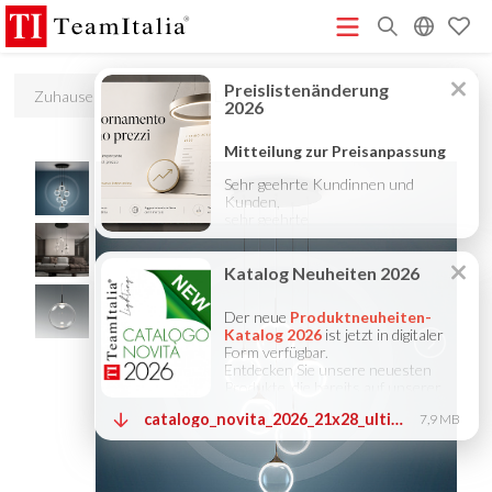
R
Zuhause
Produkte
Licis
Preisliste – Juli 2026
Katalog Neuheiten 2026
DECORATIVE
(513K)
(8M)
CATALOGUE 2025
TECHNICAL CATALOGUE 2025
(12M)
(10M)
COMPANY PROFILE ITA
COMPANY PROFILE GB
COMPANY
(3M)
(3M)
PROFILE DE
StarTeam 1 (Einführung)
StarTeam 2
(3M)
(16M)
(Produkt)
★Touch-Dim and Synchronization Instructions
(15M)
(110K)