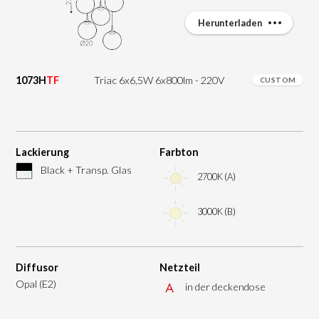
Herunterladen
1073H
TF
Triac 6x6,5W 6x800lm - 220V
CUSTOM
Lackierung
Farbton
Black + Transp. Glas
2700K (A)
3000K (B)
Diffusor
Netzteil
Opal (E2)
in der deckendose