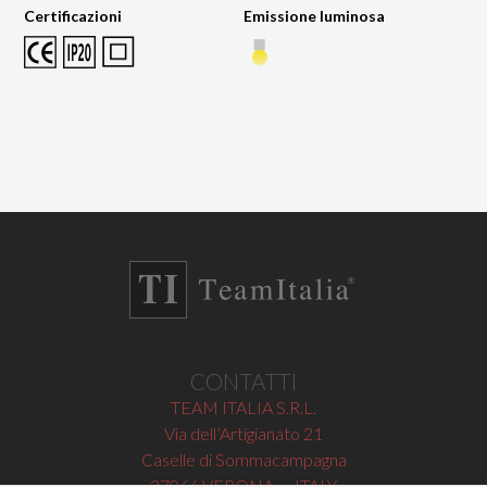
Certificazioni
Emissione luminosa
CONTATTI
TEAM ITALIA S.R.L.
Via dell’Artigianato 21
Caselle di Sommacampagna
37066 VERONA — ITALY