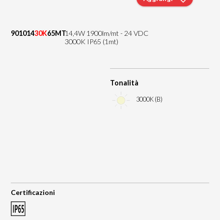
901014
30K
65MT
14,4W 1900lm/mt - 24 VDC
3000K IP65 (1mt)
Tonalità
3000K (B)
Certificazioni