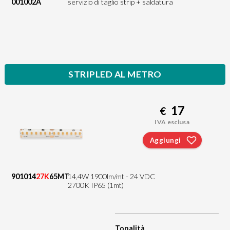
001002A
servizio di taglio strip + saldatura
STRIPLED AL METRO
17
€
IVA esclusa
Aggiungi
901014
27K
65MT
14,4W 1900lm/mt - 24 VDC
2700K IP65 (1mt)
Tonalità