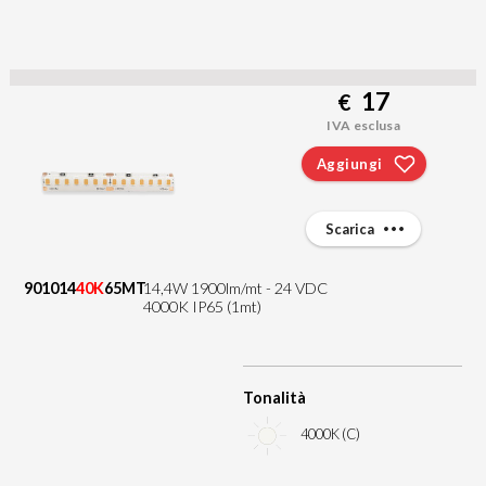
17
€
IVA esclusa
Aggiungi
Scarica
901014
40K
65MT
14,4W 1900lm/mt - 24 VDC
4000K IP65 (1mt)
Tonalità
4000K (C)