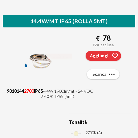
14.4W/MT IP65 (ROLLA 5MT)
78
€
IVA esclusa
Aggiungi
Scarica
9010144
2700
IP65
14,4W 1900lm/mt - 24 VDC
2700K IP65 (5mt)
Tonalità
2700K (A)