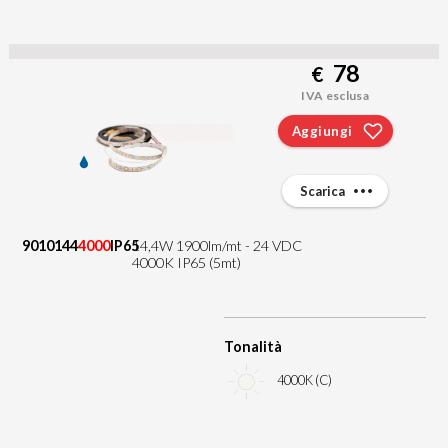
78
€
IVA esclusa
Aggiungi
Scarica
9010144
4000
IP65
14,4W 1900lm/mt - 24 VDC
4000K IP65 (5mt)
Tonalità
4000K (C)