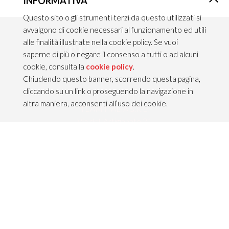
INFORMATIVA
×
Questo sito o gli strumenti terzi da questo utilizzati si
avvalgono di cookie necessari al funzionamento ed utili
alle finalità illustrate nella cookie policy. Se vuoi
saperne di più o negare il consenso a tutti o ad alcuni
cookie, consulta la
cookie policy
.
Chiudendo questo banner, scorrendo questa pagina,
cliccando su un link o proseguendo la navigazione in
CONTATTI
altra maniera, acconsenti all’uso dei cookie.
TEAM ITALIA S.R.L.
Via dell’Artigianato 21
Caselle di Sommacampagna
37066 VERONA — ITALY
Tel 045/8581640
Fax 045/8581650
info@teamitaliailluminazione.it
PEC teamitaliasrl@gigapec.it