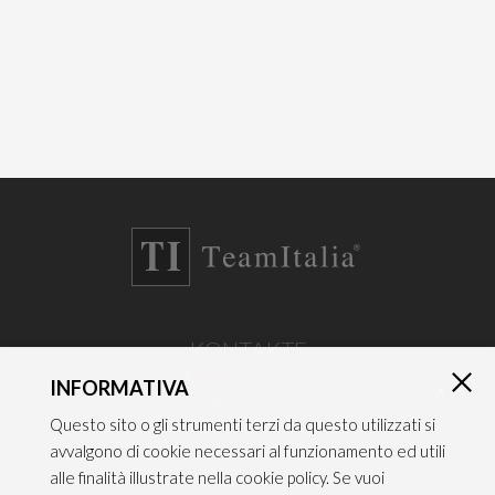
KONTAKTE
TEAM ITALIA S.R.L.
INFORMATIVA
×
Via dell’Artigianato 21
Questo sito o gli strumenti terzi da questo utilizzati si
Caselle di Sommacampagna
avvalgono di cookie necessari al funzionamento ed utili
37066 VERONA — ITALY
alle finalità illustrate nella cookie policy. Se vuoi