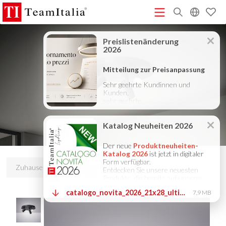
R
Preisliste – Juli 2026
Katalog Neuheiten 2026
DECORATIVE
(513K)
(8M)
CATALOGUE 2025
TECHNICAL CATALOGUE 2025
(12M)
(10M)
COMPANY PROFILE ITA
COMPANY PROFILE GB
COMPANY
(3M)
(3M)
PROFILE DE
StarTeam 1 (Einführung)
StarTeam 2
(3M)
(16M)
(Produkt)
★Touch-Dim and Synchronization Instructions
(15M)
(110K)
Zuhause
Produkte
Tablet round