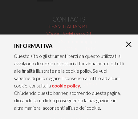
CONTACTS
TEAM ITALIA S.R.L.
Via dell’Artigianato 21
Caselle di Sommacampagna
INFORMATIVA
×
37066 VERONA — ITALY
Questo sito o gli strumenti terzi da questo utilizzati si
Tel 045/8581640
avvalgono di cookie necessari al funzionamento ed utili
Fax 045/8581650
alle finalità illustrate nella cookie policy. Se vuoi
info@teamitaliailluminazione.it
saperne di più o negare il consenso a tutti o ad alcuni
PEC teamitaliasrl@gigapec.it
cookie, consulta la
cookie policy
.
Chiudendo questo banner, scorrendo questa pagina,
cliccando su un link o proseguendo la navigazione in
LEGAL NOTICE
altra maniera, acconsenti all’uso dei cookie.
P.IVA 02704210232
C.F. 10368360151
Legal information &