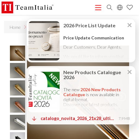
R
Home
Products
B48 minim
Price List - July 2026
New Products Catalogue 2026
(513K)
(8M)
DECORATIVE CATALOGUE 2025
TECHNICAL CATALOGUE
(12M)
2025
COMPANY PROFILE ITA
COMPANY PROFILE GB
(10M)
(3M)
(3M)
COMPANY PROFILE DE
StarTeam 1 (introduction)
StarTeam 2
(3M)
(16M)
(product)
★Touch-Dim and Synchronization Instructions
(15M)
(110K)