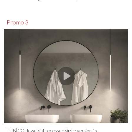
Promo 3
TUBÌCO downlight recessed single version 1x