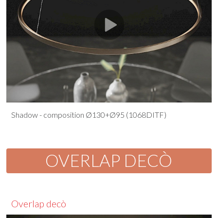
Shadow - composition Ø130+Ø95 (1068DITF)
OVERLAP DECÒ
Overlap decò