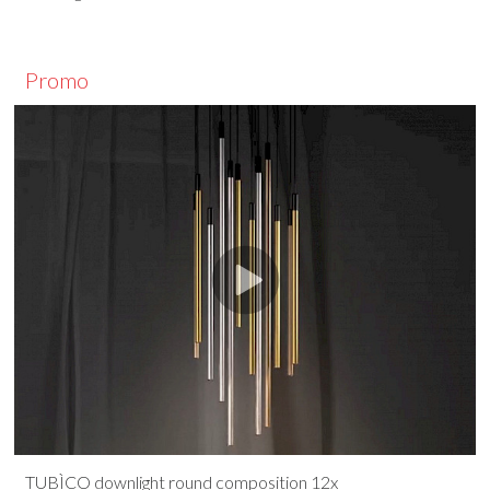
Promo
TUBÌCO downlight round composition 12x