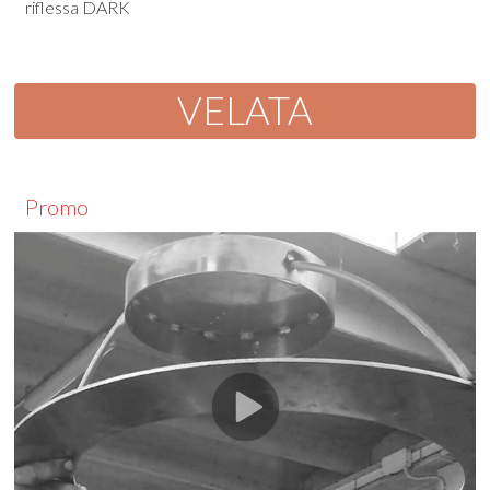
riflessa DARK
VELATA
Promo