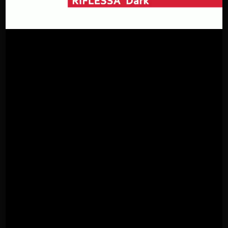
Promo 3
TUBÌCO downlight recessed single version 1x