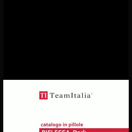
Promo 2
TUBÌCO downlight off-center composition 3x