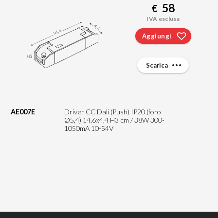
58
€
IVA esclusa
Aggiungi
Scarica
AE007E
Driver CC Dali (Push) IP20 (foro
Ø5,4) 14,6x4,4 H3 cm / 38W 300-
1050mA 10-54V