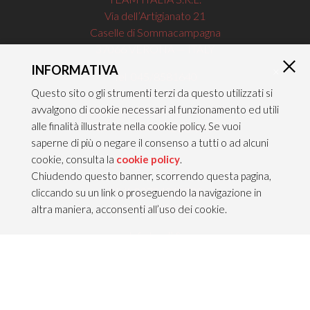
Via dell’Artigianato 21
Caselle di Sommacampagna
37066 VERONA — ITALY
INFORMATIVA
×
Tel 045/8581640
Fax 045/8581650
Questo sito o gli strumenti terzi da questo utilizzati si
info@teamitaliailluminazione.it
avvalgono di cookie necessari al funzionamento ed utili
PEC teamitaliasrl@gigapec.it
alle finalità illustrate nella cookie policy. Se vuoi
saperne di più o negare il consenso a tutti o ad alcuni
cookie, consulta la
cookie policy
.
NOTE LEGALI
Chiudendo questo banner, scorrendo questa pagina,
P.IVA 02704210232
cliccando su un link o proseguendo la navigazione in
C.F. 10368360151
altra maniera, acconsenti all’uso dei cookie.
Info legali &
Privacy policy