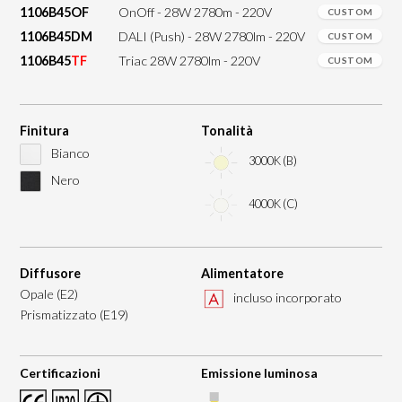
1106B45OF
OnOff - 28W 2780m - 220V
CUSTOM
1106B45DM
DALI (Push) - 28W 2780lm - 220V
CUSTOM
1106B45
TF
Triac 28W 2780lm - 220V
CUSTOM
Finitura
Tonalità
Bianco
3000K (B)
Nero
4000K (C)
Diffusore
Alimentatore
Opale (E2)
incluso incorporato
Prismatizzato (E19)
Certificazioni
Emissione luminosa