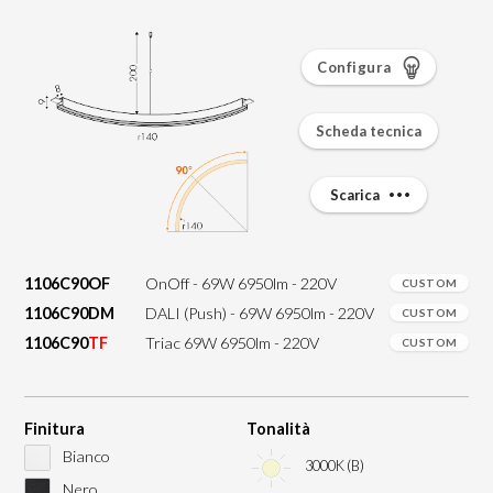
Configura
Scheda tecnica
Scarica
1106C90OF
OnOff - 69W 6950lm - 220V
CUSTOM
1106C90DM
DALI (Push) - 69W 6950lm - 220V
CUSTOM
1106C90
TF
Triac 69W 6950lm - 220V
CUSTOM
Finitura
Tonalità
Bianco
3000K (B)
Nero