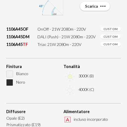
Scarica
1106A45OF
OnOff - 21W 2080m - 220V
CUSTOM
1106A45DM
DALI (Push) - 21W 2080m - 220V
CUSTOM
1106A45
TF
Triac 21W 2080m - 220V
CUSTOM
Finitura
Tonalità
Bianco
3000K (B)
Nero
4000K (C)
Diffusore
Alimentatore
Opale (E2)
incluso incorporato
Prismatizzato (E19)