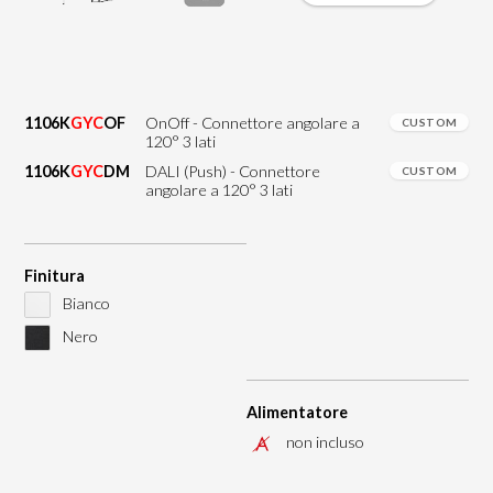
1106K
GYC
OF
OnOff - Connettore angolare a
CUSTOM
120° 3 lati
1106K
GYC
DM
DALI (Push) - Connettore
CUSTOM
angolare a 120° 3 lati
Finitura
Bianco
Nero
Alimentatore
non incluso