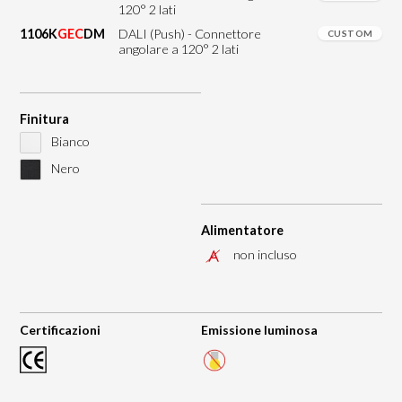
120° 2 lati
1106K
GEC
DM
DALI (Push) - Connettore
CUSTOM
angolare a 120° 2 lati
Finitura
Bianco
Nero
Alimentatore
non incluso
Certificazioni
Emissione luminosa