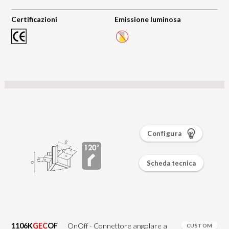
Certificazioni
Emissione luminosa
Configura
Scheda tecnica
1106K
GEC
OF
OnOff - Connettore angolare a
CUSTOM