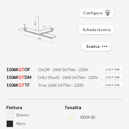
Configura
Scheda tecnica
Scarica
1106K
GT
OF
OnOff - 26W 2675lm - 220V
CUSTOM
1106K
GT
DM
DALI (Push) - 26W 2675lm - 220V
CUSTOM
1106K
GT
TF
Triac 26W 2675lm - 220V
CUSTOM
Finitura
Tonalità
Bianco
3000K (B)
Nero