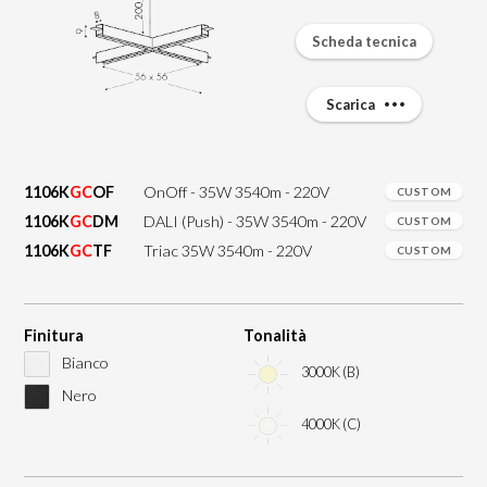
Scheda tecnica
Scarica
1106K
GC
OF
OnOff - 35W 3540m - 220V
CUSTOM
1106K
GC
DM
DALI (Push) - 35W 3540m - 220V
CUSTOM
1106K
GC
TF
Triac 35W 3540m - 220V
CUSTOM
Finitura
Tonalità
Bianco
3000K (B)
Nero
4000K (C)