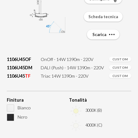
Scheda tecnica
Scarica
1106U45OF
OnOff - 14W 1390m - 220V
CUSTOM
1106U45DM
DALI (Push) - 14W 1390m - 220V
CUSTOM
1106U45
TF
Triac 14W 1390m - 220V
CUSTOM
Finitura
Tonalità
Bianco
3000K (B)
Nero
4000K (C)