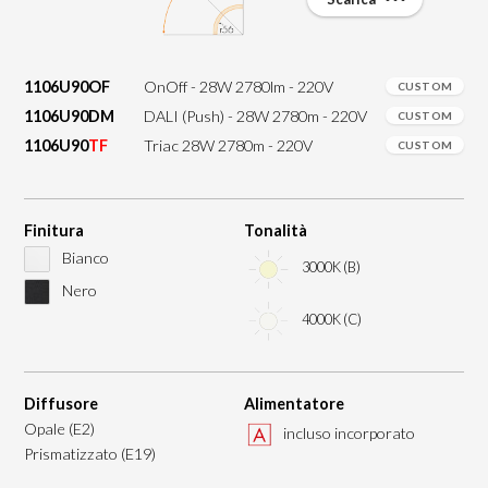
1106U90OF
OnOff - 28W 2780lm - 220V
CUSTOM
1106U90DM
DALI (Push) - 28W 2780m - 220V
CUSTOM
1106U90
TF
Triac 28W 2780m - 220V
CUSTOM
Finitura
Tonalità
Bianco
3000K (B)
Nero
4000K (C)
Diffusore
Alimentatore
Opale (E2)
incluso incorporato
Prismatizzato (E19)