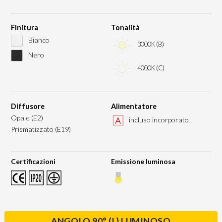
Finitura
Tonalità
Bianco
3000K (B)
Nero
4000K (C)
Diffusore
Alimentatore
Opale (E2)
incluso incorporato
Prismatizzato (E19)
Certificazioni
Emissione luminosa
ANGOLO 90° (L) LUMINOSO