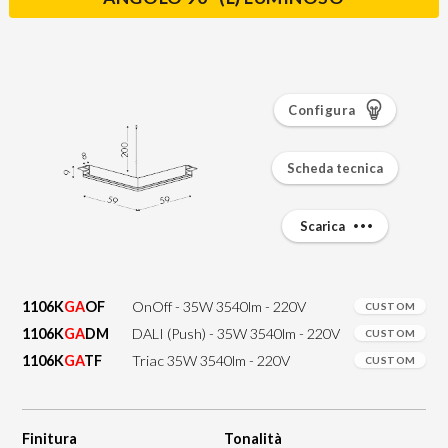
Configura
Scheda tecnica
Scarica
1106K
GA
OF
OnOff - 35W 3540lm - 220V
CUSTOM
1106K
GA
DM
DALI (Push) - 35W 3540lm - 220V
CUSTOM
1106K
GA
TF
Triac 35W 3540lm - 220V
CUSTOM
Finitura
Tonalità