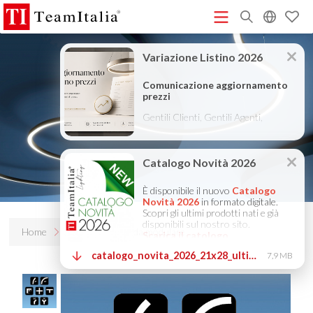
R
Listino Prezzi - 2026
Catalogo Novità 2026
DECORATIVE
(513K)
(8M)
CATALOGUE 2025
TECHNICAL CATALOGUE 2025
(12M)
(10M)
COMPANY PROFILE ITA
COMPANY PROFILE GB
COMPANY
(3M)
(3M)
PROFILE DE
StarTeam 1 (introduzione)
StarTeam 2
(3M)
(16M)
(prodotto)
★Istruzioni Touch-Dim e Sincronizzazione
(15M)
(110K)
Home
Prodotti
Onda modulare