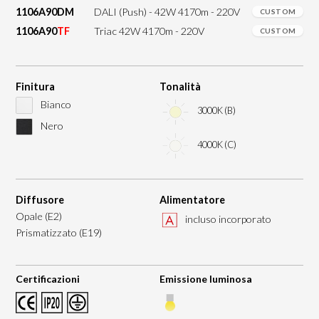
1106A90DM
DALI (Push) - 42W 4170m - 220V
CUSTOM
1106A90
TF
Triac 42W 4170m - 220V
CUSTOM
Finitura
Tonalità
Bianco
3000K (B)
Nero
4000K (C)
Diffusore
Alimentatore
Opale (E2)
incluso incorporato
Prismatizzato (E19)
Certificazioni
Emissione luminosa