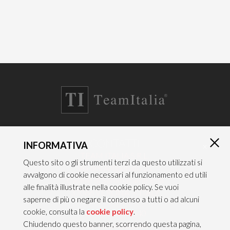
CONTATTI
INFORMATIVA
×
TEAM ITALIA S.R.L.
Questo sito o gli strumenti terzi da questo utilizzati si
Via dell’Artigianato 21
avvalgono di cookie necessari al funzionamento ed utili
Caselle di Sommacampagna
alle finalità illustrate nella cookie policy. Se vuoi
37066 VERONA — ITALY
saperne di più o negare il consenso a tutti o ad alcuni
cookie, consulta la
cookie policy
.
Tel 045/8581640
Chiudendo questo banner, scorrendo questa pagina,
Fax 045/8581650