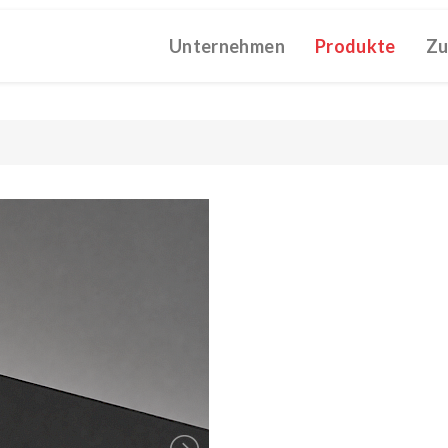
Unternehmen
Produkte
Zu
 CATALOGUE 2025
TECHNICAL CATALOGUE 2025
COMPAN
(12M)
(10M)
★Touch-Dim and Synchronization Instructions
15M)
(110K)