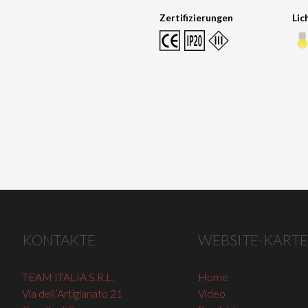
Zertifizierungen
Lic
KONTAKTE
WEBSITE-KARTE
TEAM ITALIA S.R.L.
Home
Via dell’Artigianato 21
Video