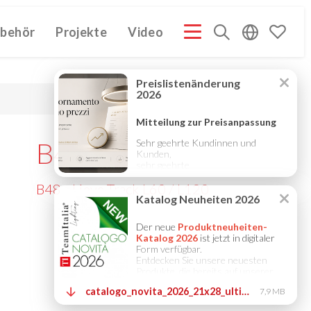
behör
Projekte
Video
Y PROFILE ITA
COMPANY PROFILE GB
COMPANY
(3M)
(3M)
B48
B48 - Lieve Track L60 / L120