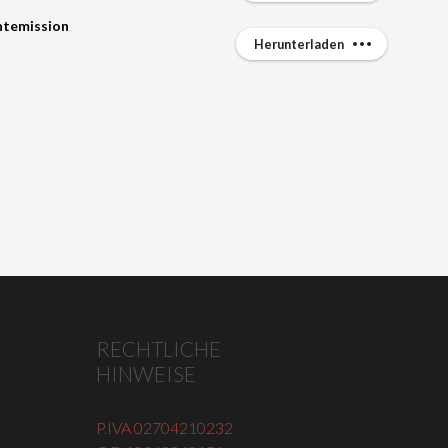
htemission
Herunterladen
RECHTLICHE
HINWEISE
P.IVA 02704210232