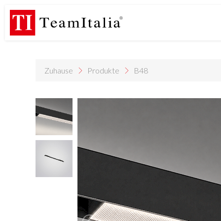
R
Preisliste – Juli 2026
Katalog Neuheiten 2026
DECORATIVE
(513K)
(8M)
PROFILE DE
StarTeam 1 (Einführung)
StarTeam 2 (Produkt)
(3M)
(16M)
(
Zuhause
Produkte
B48