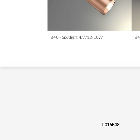
T016F48