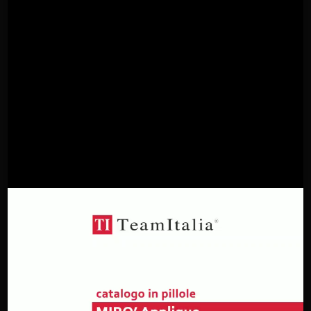
Promo 2
TUBÌCO downlight dezentrale Komposition 3x