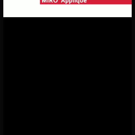
Promo 3
TUBÌCO downlight einzelne Einbauversion