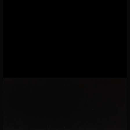
Promo 2
TUBÌCO downlight dezentrale Komposition 3x