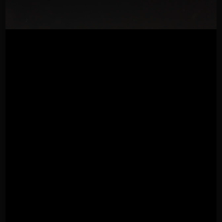
Promo 3
TUBÌCO downlight einzelne Einbauversion