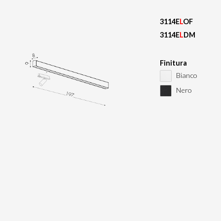
3114E
L
OF
3114E
L
DM
Finitura
Bianco
Nero