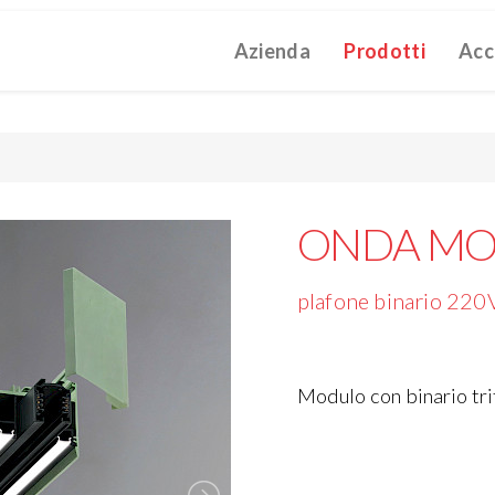
Azienda
Prodotti
Acc
ATALOGUE 2025
TECHNICAL CATALOGUE 2025
COMPANY 
(12M)
(10M)
struzioni Touch-Dim e Sincronizzazione
(110K)
ONDA MO
plafone binario 220
Modulo con binario tr