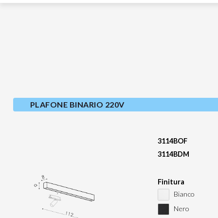
PLAFONE BINARIO 220V
3114BOF
3114BDM
Finitura
Bianco
Nero