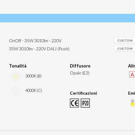
OnOff - 35W 3010lm - 220V
CUSTOM
35W 3010lm - 220V DALI (Push)
CUSTOM
Tonalità
Diffusore
Al
Opale (E2)
3000K (B)
4000K (C)
Certificazioni
Emi