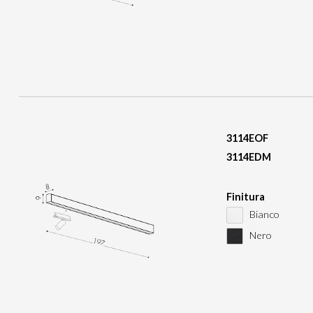
3114EOF
3114EDM
Finitura
Bianco
Nero