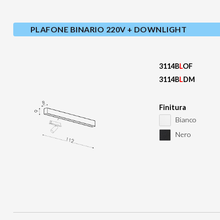
PLAFONE BINARIO 220V + DOWNLIGHT
3114B
L
OF
3114B
L
DM
Finitura
Bianco
Nero