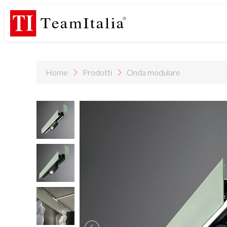
R
Listino Prezzi - 2026
Catalogo Novità 2026
DECORATIVE C
(513K)
(8M)
DE
StarTeam 1 (introduzione)
StarTeam 2 (prodotto)
★I
(3M)
(16M)
(15M)
Home
Prodotti
Onda modulare