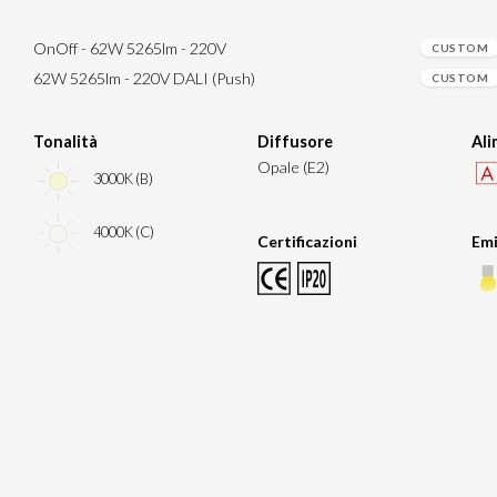
OnOff - 62W 5265lm - 220V
CUSTOM
62W 5265lm - 220V DALI (Push)
CUSTOM
Tonalità
Diffusore
Al
Opale (E2)
3000K (B)
4000K (C)
Certificazioni
Emi