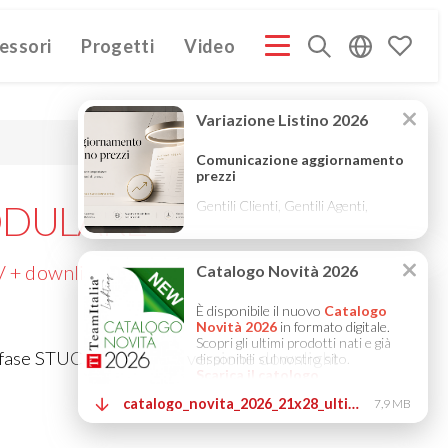
essori
Progetti
Video
PROFILE ITA
COMPANY PROFILE GB
COMPANY PROFILE
(3M)
(3M)
DULARE
V + downlight
ifase STUCCHI anche in versione downlight