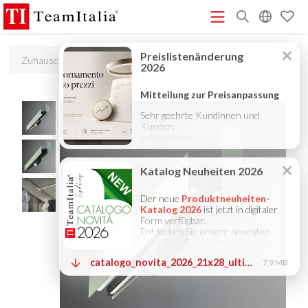
R
Zuhause
Produkte
Onda modulare
Preisliste – Juli 2026
Katalog Neuheiten 2026
DECORATIVE
(513K)
(8M)
CATALOGUE 2025
TECHNICAL CATALOGUE 2025
(12M)
(10M)
COMPANY PROFILE ITA
COMPANY PROFILE GB
COMPANY
(3M)
(3M)
PROFILE DE
StarTeam 1 (Einführung)
StarTeam 2
(3M)
(16M)
(Produkt)
★Touch-Dim and Synchronization Instructions
(15M)
(110K)