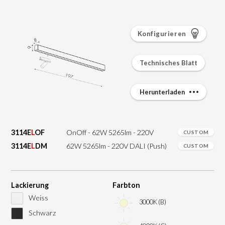
Konfigurieren
Technisches Blatt
Herunterladen
3114E
L
OF
OnOff - 62W 5265lm - 220V
CUSTOM
3114E
L
DM
62W 5265lm - 220V DALI (Push)
CUSTOM
Lackierung
Farbton
Weiss
3000K (B)
Schwarz