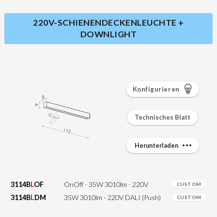
220V-SCHIENENDECKENLEUCHTE +
DOWNLIGHT
Konfigurieren
Technisches Blatt
Herunterladen
3114B
L
OF
OnOff - 35W 3010lm - 220V
CUSTOM
3114B
L
DM
35W 3010lm - 220V DALI (Push)
CUSTOM