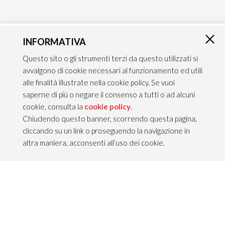
INFORMATIVA
×
Questo sito o gli strumenti terzi da questo utilizzati si
avvalgono di cookie necessari al funzionamento ed utili
alle finalità illustrate nella cookie policy. Se vuoi
saperne di più o negare il consenso a tutti o ad alcuni
KONTAKTE
cookie, consulta la
cookie policy
.
TEAM ITALIA S.R.L.
Chiudendo questo banner, scorrendo questa pagina,
Via dell’Artigianato 21
cliccando su un link o proseguendo la navigazione in
Caselle di Sommacampagna
altra maniera, acconsenti all’uso dei cookie.
37066 VERONA — ITALY
Tel 045/8581640
Fax 045/8581650
info@teamitaliailluminazione.it
PEC teamitaliasrl@gigapec.it