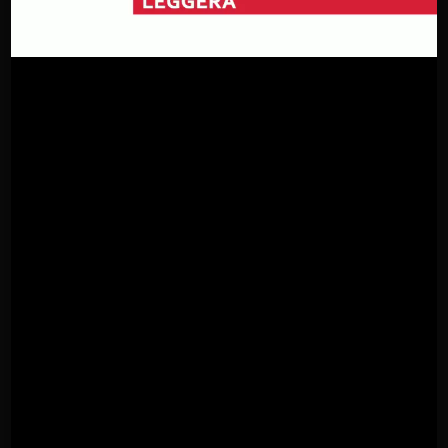
Promo 3
TUBÌCO downlight versione singola incasso 1x