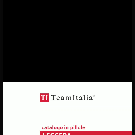
Promo 2
TUBÌCO downlight composizione decentrata 3x